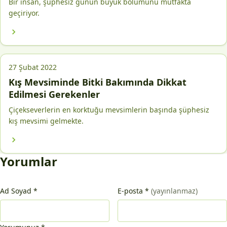
Bir insan, şüphesiz günün büyük bölümünü mutfakta
geçiriyor.
27 Şubat 2022
Kış Mevsiminde Bitki Bakımında Dikkat
Edilmesi Gerekenler
Çiçekseverlerin en korktuğu mevsimlerin başında şüphesiz
kış mevsimi gelmekte.
Yorumlar
Ad Soyad
*
E-posta
*
(yayınlanmaz)