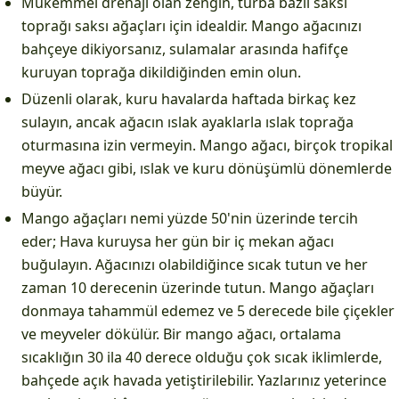
Mükemmel drenajı olan zengin, turba bazlı saksı
toprağı saksı ağaçları için idealdir. Mango ağacınızı
bahçeye dikiyorsanız, sulamalar arasında hafifçe
kuruyan toprağa dikildiğinden emin olun.
Düzenli olarak, kuru havalarda haftada birkaç kez
sulayın, ancak ağacın ıslak ayaklarla ıslak toprağa
oturmasına izin vermeyin. Mango ağacı, birçok tropikal
meyve ağacı gibi, ıslak ve kuru dönüşümlü dönemlerde
büyür.
Mango ağaçları nemi yüzde 50'nin üzerinde tercih
eder; Hava kuruysa her gün bir iç mekan ağacı
buğulayın. Ağacınızı olabildiğince sıcak tutun ve her
zaman 10 derecenin üzerinde tutun. Mango ağaçları
donmaya tahammül edemez ve 5 derecede bile çiçekler
ve meyveler dökülür. Bir mango ağacı, ortalama
sıcaklığın 30 ila 40 derece olduğu çok sıcak iklimlerde,
bahçede açık havada yetiştirilebilir. Yazlarınız yeterince