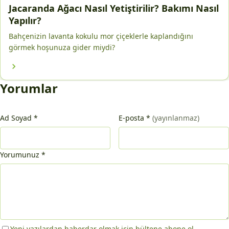
Jacaranda Ağacı Nasıl Yetiştirilir? Bakımı Nasıl
Yapılır?
Bahçenizin lavanta kokulu mor çiçeklerle kaplandığını
görmek hoşunuza gider miydi?
Yorumlar
Ad Soyad
*
E-posta
*
(yayınlanmaz)
Yorumunuz
*
Yeni yazılardan haberdar olmak için bültene abone ol