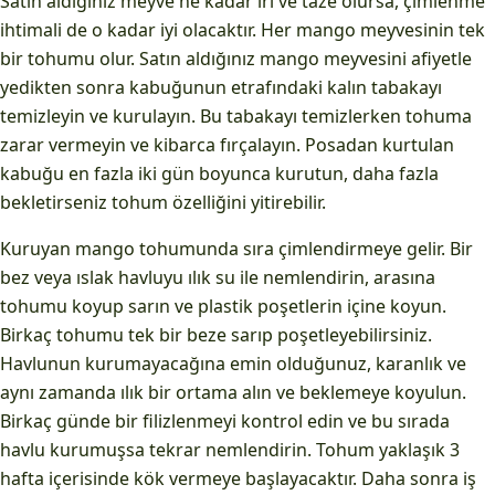
Satın aldığınız meyve ne kadar iri ve taze olursa, çimlenme
ihtimali de o kadar iyi olacaktır. Her mango meyvesinin tek
bir tohumu olur. Satın aldığınız mango meyvesini afiyetle
yedikten sonra kabuğunun etrafındaki kalın tabakayı
temizleyin ve kurulayın. Bu tabakayı temizlerken tohuma
zarar vermeyin ve kibarca fırçalayın. Posadan kurtulan
kabuğu en fazla iki gün boyunca kurutun, daha fazla
bekletirseniz tohum özelliğini yitirebilir.
Kuruyan mango tohumunda sıra çimlendirmeye gelir. Bir
bez veya ıslak havluyu ılık su ile nemlendirin, arasına
tohumu koyup sarın ve plastik poşetlerin içine koyun.
Birkaç tohumu tek bir beze sarıp poşetleyebilirsiniz.
Havlunun kurumayacağına emin olduğunuz, karanlık ve
aynı zamanda ılık bir ortama alın ve beklemeye koyulun.
Birkaç günde bir filizlenmeyi kontrol edin ve bu sırada
havlu kurumuşsa tekrar nemlendirin. Tohum yaklaşık 3
hafta içerisinde kök vermeye başlayacaktır. Daha sonra iş