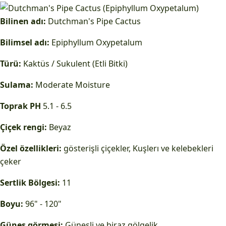
Bilinen adı:
Dutchman's Pipe Cactus
Bilimsel adı:
Epiphyllum Oxypetalum
Türü:
Kaktüs / Sukulent (Etli Bitki)
Sulama:
Moderate Moisture
Toprak PH
5.1 - 6.5
Çiçek rengi:
Beyaz
Özel özellikleri:
gösterişli çiçekler, Kuşlerı ve kelebekleri
çeker
Sertlik Bölgesi:
11
Boyu:
96" - 120"
Güneş görmesi:
Güneşli ve biraz gölgelik