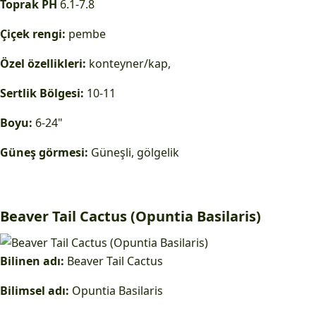
Toprak PH
6.1-7.8
Çiçek rengi:
pembe
Özel özellikleri:
konteyner/kap,
Sertlik Bölgesi:
10-11
Boyu:
6-24"
Güneş görmesi:
Güneşli, gölgelik
Beaver Tail Cactus (Opuntia Basilaris)
Bilinen adı:
Beaver Tail Cactus
Bilimsel adı:
Opuntia Basilaris