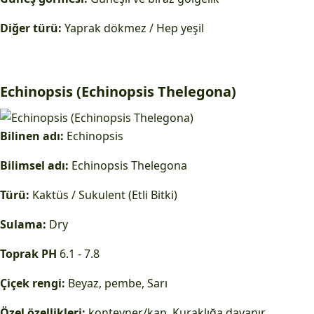
Diğer türü:
Yaprak dökmez / Hep yeşil
Echinopsis (Echinopsis Thelegona)
Bilinen adı:
Echinopsis
Bilimsel adı:
Echinopsis Thelegona
Türü:
Kaktüs / Sukulent (Etli Bitki)
Sulama:
Dry
Toprak PH
6.1 - 7.8
Çiçek rengi:
Beyaz, pembe, Sarı
Özel özellikleri:
konteyner/kap, Kuraklığa dayanır