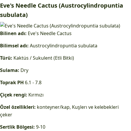
Eve's Needle Cactus (Austrocylindropuntia
subulata)
Bilinen adı:
Eve's Needle Cactus
Bilimsel adı:
Austrocylindropuntia subulata
Türü:
Kaktüs / Sukulent (Etli Bitki)
Sulama:
Dry
Toprak PH
6.1 - 7.8
Çiçek rengi:
Kırmızı
Özel özellikleri:
konteyner/kap, Kuşlerı ve kelebekleri
çeker
Sertlik Bölgesi:
9-10