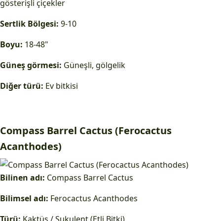
gösterişli çiçekler
Sertlik Bölgesi:
9-10
Boyu:
18-48"
Güneş görmesi:
Güneşli, gölgelik
Diğer türü:
Ev bitkisi
Compass Barrel Cactus (Ferocactus
Acanthodes)
Bilinen adı:
Compass Barrel Cactus
Bilimsel adı:
Ferocactus Acanthodes
Türü:
Kaktüs / Sukulent (Etli Bitki)