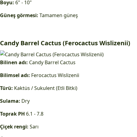
Boyu:
6" - 10"
Güneş görmesi:
Tamamen güneş
Candy Barrel Cactus (Ferocactus Wislizenii)
Bilinen adı:
Candy Barrel Cactus
Bilimsel adı:
Ferocactus Wislizenii
Türü:
Kaktüs / Sukulent (Etli Bitki)
Sulama:
Dry
Toprak PH
6.1 - 7.8
Çiçek rengi:
Sarı