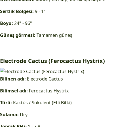
Sertlik Bölgesi:
9 - 11
Boyu:
24" - 96"
Güneş görmesi:
Tamamen güneş
Electrode Cactus (Ferocactus Hystrix)
Bilinen adı:
Electrode Cactus
Bilimsel adı:
Ferocactus Hystrix
Türü:
Kaktüs / Sukulent (Etli Bitki)
Sulama:
Dry
Toprak PH
6.1 - 7.8