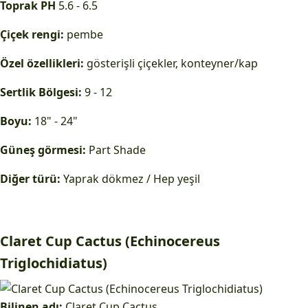
Toprak PH
5.6 - 6.5
Çiçek rengi:
pembe
Özel özellikleri:
gösterişli çiçekler, konteyner/kap
Sertlik Bölgesi:
9 - 12
Boyu:
18" - 24"
Güneş görmesi:
Part Shade
Diğer türü:
Yaprak dökmez / Hep yeşil
Claret Cup Cactus (Echinocereus
Triglochidiatus)
Bilinen adı:
Claret Cup Cactus