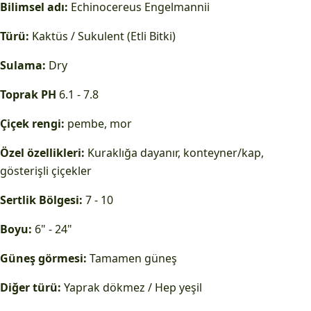
Bilimsel adı:
Echinocereus Engelmannii
Türü:
Kaktüs / Sukulent (Etli Bitki)
Sulama:
Dry
Toprak PH
6.1 - 7.8
Çiçek rengi:
pembe, mor
Özel özellikleri:
Kuraklığa dayanır, konteyner/kap,
gösterişli çiçekler
Sertlik Bölgesi:
7 - 10
Boyu:
6" - 24"
Güneş görmesi:
Tamamen güneş
Diğer türü:
Yaprak dökmez / Hep yeşil