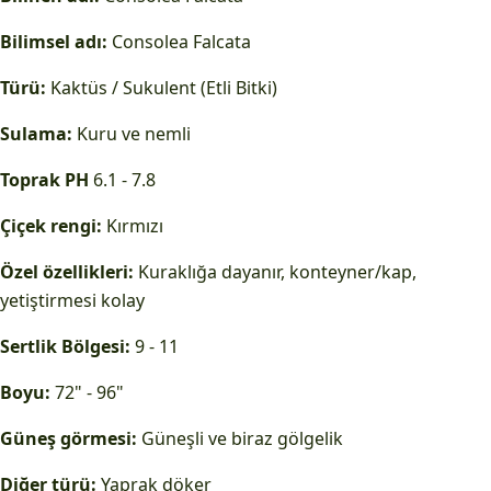
Bilimsel adı:
Consolea Falcata
Türü:
Kaktüs / Sukulent (Etli Bitki)
Sulama:
Kuru ve nemli
Toprak PH
6.1 - 7.8
Çiçek rengi:
Kırmızı
Özel özellikleri:
Kuraklığa dayanır, konteyner/kap,
yetiştirmesi kolay
Sertlik Bölgesi:
9 - 11
Boyu:
72" - 96"
Güneş görmesi:
Güneşli ve biraz gölgelik
Diğer türü:
Yaprak döker