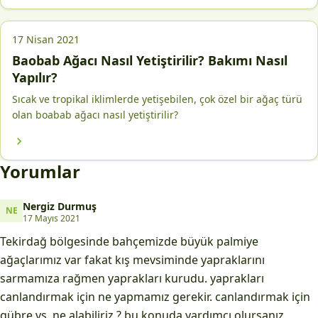
17 Nisan 2021
Baobab Ağacı Nasıl Yetiştirilir? Bakımı Nasıl
Yapılır?
Sıcak ve tropikal iklimlerde yetişebilen, çok özel bir ağaç türü
olan boabab ağacı nasıl yetiştirilir?
Yorumlar
Nergiz Durmuş
NE
Nergiz Durmuş
17 Mayıs 2021
Tekirdağ bölgesinde bahçemizde büyük palmiye
ağaçlarımız var fakat kış mevsiminde yapraklarını
sarmamıza rağmen yaprakları kurudu. yaprakları
canlandırmak için ne yapmamız gerekir. canlandırmak için
gübre vs. ne alabiliriz ? bu konuda yardımcı olursanız