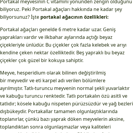
Portakal meyvesinin C vitamini yönünden zengin olduğunu
biliyoruz. Peki Portakal ağaçları hakkında ne kadar şey
biliyorsunuz? İşte
portakal ağacının özellikleri:
Portakal ağaçları genelde 6 metre kadar uzar. Geniş
yaprakları vardır ve ilkbahar aylarında açtığı beyaz
çiçekleriyle ünlüdür. Bu çiçekler çok fazla kelebek ve arıyı
kendine çeken nektar özelliktedir. Beş yapraklı bu beyaz
çiçekler çok güzel bir kokuya sahiptir.
Meyve, hesperidium olarak bilinen değiştirilmiş
bir meyvedir ve eti karpel adı verilen bölümlere
ayrılmıştır. Tatlı-turuncu meyvenin normal şekli yuvarlaktır
ve kabuğu turuncu renktedir. Tatlı portakalın özü asitli ve
tatlıdır; kösele kabuğu nispeten pürüzsüzdür ve yağ bezleri
dışbükeydir. Portakallar tamamen olgunlaştıklarında
toplanırlar, çünkü bazı yaprak döken meyvelerin aksine,
toplandıktan sonra olgunlaşmazlar veya kaliteleri