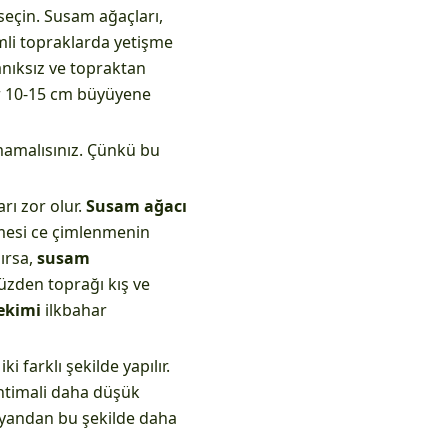
seçin. Susam ağaçları,
emli topraklarda yetişme
anıksız ve topraktan
er 10-15 cm büyüyene
mamalısınız. Çünkü bu
rı zor olur.
Susam ağacı
lmesi ce çimlenmenin
ırsa,
susam
yüzden toprağı kış ve
ekimi
ilkbahar
farklı şekilde yapılır.
htimali daha düşük
 yandan bu şekilde daha