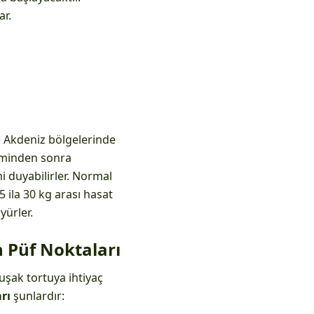
ar.
ve Akdeniz bölgelerinde
iliminden sonra
i duyabilirler. Normal
 ila 30 kg arası hasat
yürler.
 Püf Noktaları
şak tortuya ihtiyaç
arı
şunlardır: