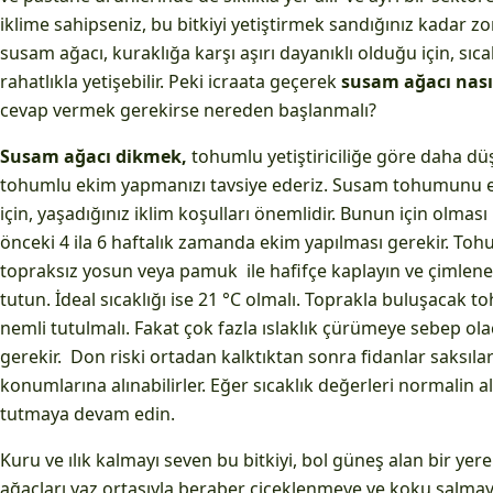
iklime sahipseniz, bu bitkiyi yetiştirmek sandığınız kadar zor
susam ağacı, kuraklığa karşı aşırı dayanıklı olduğu için, sıca
rahatlıkla yetişebilir. Peki icraata geçerek
susam ağacı nasıl 
cevap vermek gerekirse nereden başlanmalı?
Susam ağacı dikmek,
tohumlu yetiştiriciliğe göre daha düş
tohumlu ekim yapmanızı tavsiye ederiz. Susam tohumunu
için, yaşadığınız iklim koşulları önemlidir. Bunun için olma
önceki 4 ila 6 haftalık zamanda ekim yapılması gerekir. Tohum
topraksız yosun veya pamuk ​ ile hafifçe kaplayın ve çimle
tutun. İdeal sıcaklığı ise 21 °C olmalı. Toprakla buluşacak t
nemli tutulmalı. Fakat çok fazla ıslaklık çürümeye sebep ol
gerekir. Don riski ortadan kalktıktan sonra fidanlar saksılar
konumlarına alınabilirler. Eğer sıcaklık değerleri normalin a
tutmaya devam edin.
Kuru ve ılık kalmayı seven bu bitkiyi, bol güneş alan bir yer
ağaçları yaz ortasıyla beraber çiçeklenmeye ve koku salmay