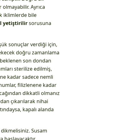
 olmayabilir. Ayrıca
k iklimlerde bile
yetiştirilir
sorusuna
ük sonuçlar verdiği için,
 ekecek doğru zamanlama
sı beklenen son dondan
ları sterilize edilmiş,
nene kadar sadece nemli
ohumlar, filizlenene kadar
acağından dikkatli olmanız
dan çıkarılarak nihai
ltındaysa, kapalı alanda
e dikmelisiniz. Susam
a başlayacaktır.