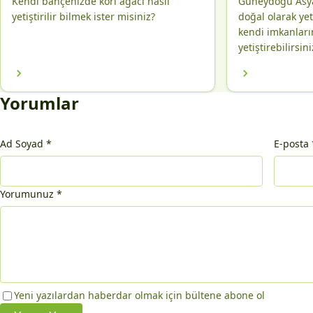
Kendi bahçenizde köri ağacı nasıl
Güneydoğu Asya
yetiştirilir bilmek ister misiniz?
doğal olarak ye
kendi imkanları
yetiştirebilirsini
Yorumlar
Ad Soyad
*
E-posta
Yorumunuz
*
Yeni yazılardan haberdar olmak için bültene abone ol