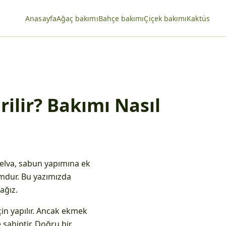
Anasayfa
Ağaç bakımı
Bahçe bakımı
Çiçek bakımı
Kaktüs
rilir? Bakımı Nasıl
 helva, sabun yapımına ek
umdur. Bu yazımızda
ağız.
in yapılır. Ancak ekmek
e sahiptir. Doğru bir