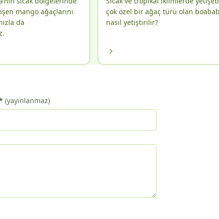
’nın sıcak bölgelerinde
Sıcak ve tropikal iklimlerde yetişeb
tişen mango ağaçlarını
çok özel bir ağaç türü olan boaba
nızla da
nasıl yetiştirilir?
z.
*
(yayınlanmaz)