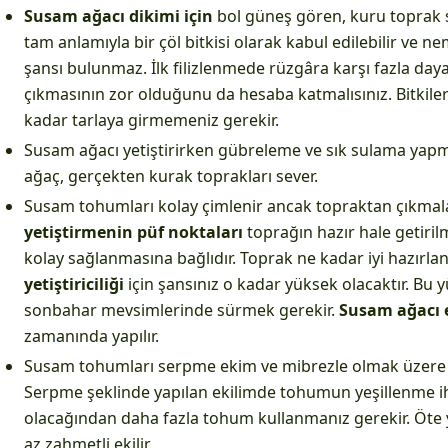
Susam ağacı dikimi için
bol güneş gören, kuru toprak 
tam anlamıyla bir çöl bitkisi olarak kabul edilebilir ve n
şansı bulunmaz. İlk filizlenmede rüzgâra karşı fazla day
çıkmasının zor olduğunu da hesaba katmalısınız. Bitkil
kadar tarlaya girmemeniz gerekir.
Susam ağacı yetiştirirken gübreleme ve sık sulama yap
ağaç, gerçekten kurak toprakları sever.
Susam tohumları kolay çimlenir ancak topraktan çıkmala
yetiştirmenin püf noktaları
toprağın hazır hale getiri
kolay sağlanmasına bağlıdır. Toprak ne kadar iyi hazırlan
yetiştiriciliği
için şansınız o kadar yüksek olacaktır. Bu 
sonbahar mevsimlerinde sürmek gerekir.
Susam ağacı 
zamanında yapılır.
Susam tohumları serpme ekim ve mibrezle olmak üzere iki 
Serpme şeklinde yapılan ekilimde tohumun yeşillenme i
olacağından daha fazla tohum kullanmanız gerekir. Öte
az zahmetli ekilir.