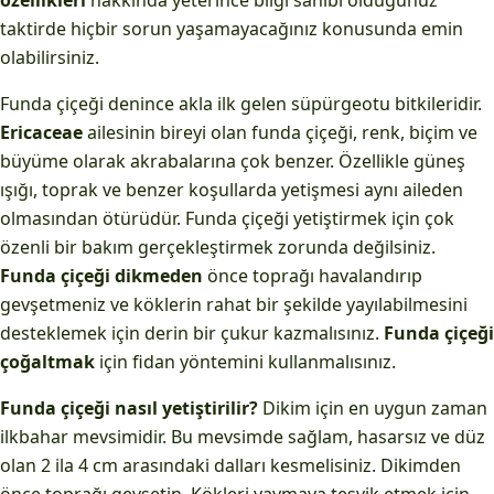
özellikleri
hakkında yeterince bilgi sahibi olduğunuz
taktirde hiçbir sorun yaşamayacağınız konusunda emin
olabilirsiniz.
Funda çiçeği denince akla ilk gelen süpürgeotu bitkileridir.
Ericaceae
ailesinin bireyi olan funda çiçeği, renk, biçim ve
büyüme olarak akrabalarına çok benzer. Özellikle güneş
ışığı, toprak ve benzer koşullarda yetişmesi aynı aileden
olmasından ötürüdür. Funda çiçeği yetiştirmek için çok
özenli bir bakım gerçekleştirmek zorunda değilsiniz.
Funda çiçeği dikmeden
önce toprağı havalandırıp
gevşetmeniz ve köklerin rahat bir şekilde yayılabilmesini
desteklemek için derin bir çukur kazmalısınız.
Funda çiçeği
çoğaltmak
için fidan yöntemini kullanmalısınız.
Funda çiçeği nasıl yetiştirilir?
Dikim için en uygun zaman
ilkbahar mevsimidir. Bu mevsimde sağlam, hasarsız ve düz
olan 2 ila 4 cm arasındaki dalları kesmelisiniz. Dikimden