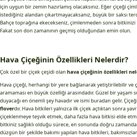
için uygun bir zemin hazırlamış olacaksınız. Eğer çiçeği ç
istediğiniz alandan çıkartmayacaksanız, büyük bir saksı ter
Bahçe toprağına ekecekseniz, çimlenmeden sonra bitkinizi t
Fakat son don zamanının geçmiş olduğundan emin olun.
Hava Çiçeğinin Özellikleri Nelerdir?
Çok özel bir çiçek çeşidi olan
hava çiçeğinin özellikleri nel
Hava çiçeği, herhangi bir yere bağlanarak yetiştirilebilir ve
aramaması en büyük özelliği arasındadır. Güzel bir yaşam sü
duyacağı en önemli şey havadır ve ismi buradan gelir. Çiçeği
flover
dır. Hava bitkileri yalnızca ilk çiçek açtıktan sonra yavru
çiçeklenmeye teşvik etmek, daha fazla hava bitkisi elde etme
bitkiniz sağlıklı olduğu sürece, en sonunda doğru zamanda 
düzgün bir şekilde bakımı yapılan hava bitkileri, bakımsızla