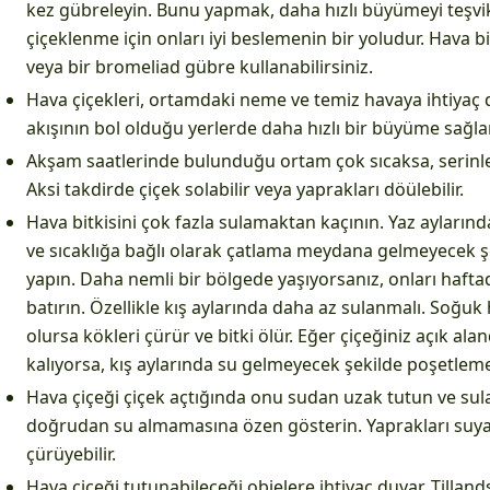
kez gübreleyin. Bunu yapmak, daha hızlı büyümeyi teşvik 
çiçeklenme için onları iyi beslemenin bir yoludur. Hava b
veya bir bromeliad gübre kullanabilirsiniz.
Hava çiçekleri, ortamdaki neme ve temiz havaya ihtiyaç 
akışının bol olduğu yerlerde daha hızlı bir büyüme sağlar
Akşam saatlerinde bulunduğu ortam çok sıcaksa, serinlet
Aksi takdirde çiçek solabilir veya yaprakları döülebilir.
Hava bitkisini çok fazla sulamaktan kaçının. Yaz aylarınd
ve sıcaklığa bağlı olarak çatlama meydana gelmeyecek 
yapın. Daha nemli bir bölgede yaşıyorsanız, onları hafta
batırın. Özellikle kış aylarında daha az sulanmalı. Soğuk 
olursa kökleri çürür ve bitki ölür. Eğer çiçeğiniz açık a
kalıyorsa, kış aylarında su gelmeyecek şekilde poşetleme
Hava çiçeği çiçek açtığında onu sudan uzak tutun ve sul
doğrudan su almamasına özen gösterin. Yaprakları suy
çürüyebilir.
Hava çiçeği tutunabileceği objelere ihtiyaç duyar. Tillan