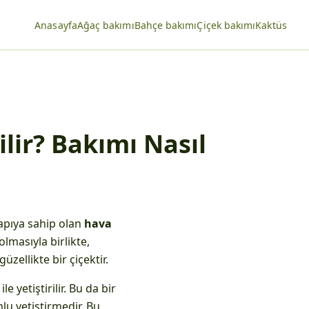
Anasayfa
Ağaç bakımı
Bahçe bakımı
Çiçek bakımı
Kaktüs
ilir? Bakımı Nasıl
yapıya sahip olan
hava
olmasıyla birlikte,
zellikte bir çiçektir.
le yetiştirilir. Bu da bir
mlu yetiştirmedir. Bu