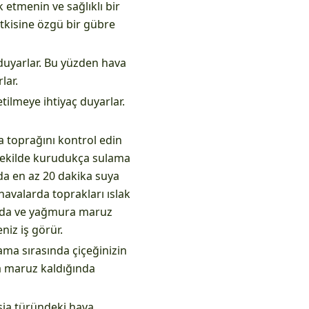
etmenin ve sağlıklı bir
itkisine özgü bir gübre
duyarlar. Bu yüzden hava
lar.
ilmeye ihtiyaç duyarlar.
a toprağını kontrol edin
şekilde kurudukça sulama
da en az 20 dakika suya
havalarda toprakları ıslak
landa ve yağmura maruz
niz iş görür.
ama sırasında çiçeğinizin
a maruz kaldığında
dsia türündeki hava