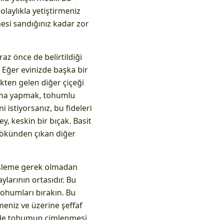
olaylıkla yetiştirmeniz
esi sandığınız kadar zor
az önce de belirtildiği
 Eğer evinizde başka bir
ökten gelen diğer çiçeği
ltma yapmak, tohumlu
i istiyorsanız, bu fideleri
ey, keskin bir bıçak. Basit
 kökünden çıkan diğer
 işleme gerek olmadan
ylarının ortasıdır. Bu
 tohumları bırakın. Bu
meniz ve üzerine şeffaf
yede tohumun çimlenmesi