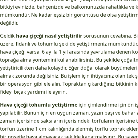
bitkiyi evinizde, bahçenizde ve balkonunuzda rahatlıkla ve k
mümkündür. Ne kadar eşsiz bir görüntüsü de olsa yetiştirm
değildir.
Geldik
hava çiçeği nasıl yetiştirilir
sorusunun cevabına. Bir
üzere, fidanlı ve tohumlu şekilde yetiştirmeniz mümkündür.
hava çiçeği varsa, 6 ay ila 1 yıl arasında yavrulama denen k
toprağa alma yöntemini kullanabilirsiniz. Bu şekilde çoğa
yetiştiricilikten daha kolaydır. Eğer doğal olarak büyümelerin
almak zorunda değilsiniz. Bu işlem için ihtiyacınız olan tek ş
bir operasyon gibi ele alın. Topraktan çıkardığınız bitkinin
fideyi bıçak yardımı ile ayırın.
Hava çiçeği tohumlu yetiştirme
için çimlendirme için ön
yapılabilir. Bunun için en uygun zaman, yazın başı ve bahar a
zaman içerisinde saksıların içerisindeki torfuların içerisine
torfun üzerine 1 cm kalınlığında elenmiş torflu toprak ekle
bir poşetle hava almayacak şekilde kapatmalısınız. Bu sa