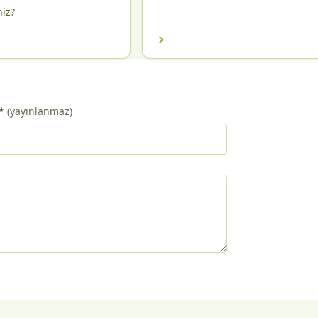
niz?
*
(yayınlanmaz)