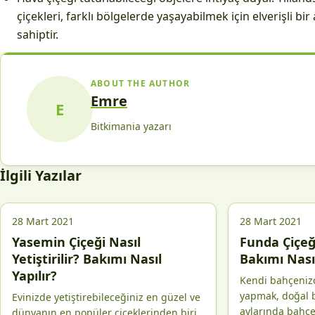
çiçekleri, farklı bölgelerde yaşayabilmek için elverişli b
sahiptir.
ABOUT THE AUTHOR
Emre
E
Bitkimania yazarı
İlgili Yazılar
28 Mart 2021
28 Mart 2021
Yasemin Çiçeği Nasıl
Funda Çiçeği
Yetiştirilir? Bakımı Nasıl
Bakımı Nasıl
Yapılır?
Kendi bahçenizd
yapmak, doğal b
Evinizde yetiştirebileceğiniz en güzel ve
aylarında bahçe
dünyanın en popüler çiçeklerinden biri