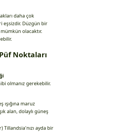
prakları daha çok
ri eşsizdir. Düzgün bir
z mümkün olacaktır.
bilir.
Püf Noktaları
ği
ibi olmanız gerekebilir.
eş ışığına maruz
ık alan, dolaylı güneş
) Tillandsia'nızı ayda bir