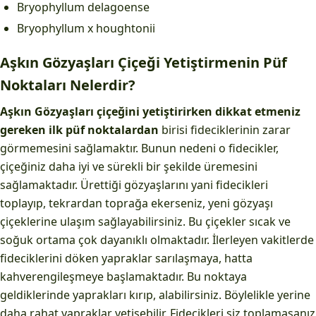
Bryophyllum delagoense
Bryophyllum x houghtonii
Aşkın Gözyaşları Çiçeği Yetiştirmenin Püf
Noktaları Nelerdir?
Aşkın Gözyaşları çiçeğini yetiştirirken dikkat etmeniz
gereken ilk püf noktalardan
birisi fideciklerinin zarar
görmemesini sağlamaktır. Bunun nedeni o fidecikler,
çiçeğiniz daha iyi ve sürekli bir şekilde üremesini
sağlamaktadır. Ürettiği gözyaşlarını yani fidecikleri
toplayıp, tekrardan toprağa ekerseniz, yeni gözyaşı
çiçeklerine ulaşım sağlayabilirsiniz. Bu çiçekler sıcak ve
soğuk ortama çok dayanıklı olmaktadır. İlerleyen vakitlerde
fideciklerini döken yapraklar sarılaşmaya, hatta
kahverengileşmeye başlamaktadır. Bu noktaya
geldiklerinde yaprakları kırıp, alabilirsiniz. Böylelikle yerine
daha rahat yapraklar yetişebilir. Fidecikleri siz toplamasanız