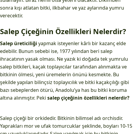
sulamayın. Biraz nemli olsa yeterli olacaktır. Dikimden
sonra kışı atlatan bitki, ilkbahar ve yaz aylarında yumru
verecektir.
Salep Çiçeğinin Özellikleri Nelerdir?
Salep üreticiliği
yapmak isteyenler kârlı bir kazanç elde
edebilir. Bunun sebebi ise, 1977 yılından beri salep
ihracatının yasak olması. Ne yazık ki doğada tek yumrulu
salep bitkileri, kaçak toplayıcılar tarafından alınmakta ve
bitkinin ölmesi, yeni üremelerin önünü kesmekte. Bu
şekilde yapılan bilinçsiz toplayıcılık ve bitki kaçakçılığı gibi
bazı sebeplerden ötürü, Anadolu’ya has bu bitki koruma
altına alınmıştır. Peki
salep çiçeğinin özellikleri nelerdir?
Salep çiçeği bir orkidedir. Bitkinin bilimsel adı orchisdir.
Yaprakları mor ve ufak tomurcuklar şeklinde, boyları 10-15
cm uzunluklarındadır. Salep yapılmak için bu bitkinin