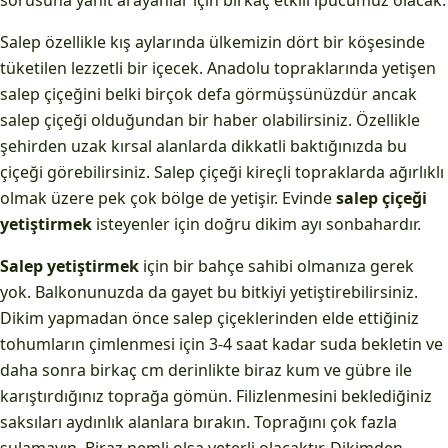
sorusuna yanıt arayanlar için birkaç etkili ipucumuz olacak.
Salep özellikle kış aylarında ülkemizin dört bir köşesinde
tüketilen lezzetli bir içecek. Anadolu topraklarında yetişen
salep çiçeğini belki birçok defa görmüşsünüzdür ancak
salep çiçeği olduğundan bir haber olabilirsiniz. Özellikle
şehirden uzak kırsal alanlarda dikkatli baktığınızda bu
çiçeği görebilirsiniz. Salep çiçeği kireçli topraklarda ağırlıklı
olmak üzere pek çok bölge de yetişir. Evinde
salep çiçeği
yetiştirmek
isteyenler için doğru dikim ayı sonbahardır.
Salep yetiştirmek
için bir bahçe sahibi olmanıza gerek
yok. Balkonunuzda da gayet bu bitkiyi yetiştirebilirsiniz.
Dikim yapmadan önce salep çiçeklerinden elde ettiğiniz
tohumların çimlenmesi için 3-4 saat kadar suda bekletin ve
daha sonra birkaç cm derinlikte biraz kum ve gübre ile
karıştırdığınız toprağa gömün. Filizlenmesini beklediğiniz
saksıları aydınlık alanlara bırakın. Toprağını çok fazla